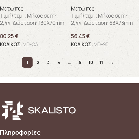
Μετώπες
Μετώπες
Τιμή/τεμ. , Μήκος σε m:
Τιμή/τεμ. , Μήκος σε m:
2,44, Διάσταση: 130X70mm
2,44, Διάσταση: 63X73mm
80.25
€
56.45
€
ΚΩΔΙΚΟΣ:
MD-CA
ΚΩΔΙΚΟΣ:
MD-95
1
2
3
4
…
9
10
11
→
Πληροφορίες