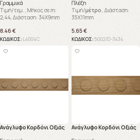
Γραμμικά
Πλέξη
Τιμή/τεμ. , Μήκος σε m:
Τιμή/
μέτρο
, Διάσταση:
2,44, Διάσταση: 34X9mm
35X11mm
8.46
€
5.65
€
ΚΩΔΙΚΟΣ:
L4004C
ΚΩΔΙΚΟΣ:
5002/D-3434
Ανάγλυφo Κορδόνι Οξιάς
Ανάγλυφo Κορδόνι Οξιάς