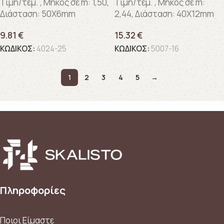
Τιμή/τεμ. , Μήκος σε m: 1,50,
Τιμή/τεμ. , Μήκος σε m:
Διάσταση: 50X6mm
2,44, Διάσταση: 40X12mm
9.81
€
15.32
€
ΚΩΔΙΚΟΣ:
4024-25
ΚΩΔΙΚΟΣ:
5007-16
1
2
3
4
5
→
Πληροφορίες
Ποιοι Είμαστε