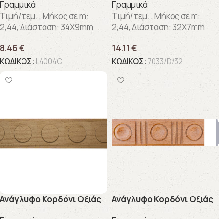
Γραμμικά
Γραμμικά
Τιμή/τεμ. , Μήκος σε m:
Τιμή/τεμ. , Μήκος σε m:
2,44, Διάσταση: 34X9mm
2,44, Διάσταση: 32X7mm
8.46
€
14.11
€
ΚΩΔΙΚΟΣ:
L4004C
ΚΩΔΙΚΟΣ:
7033/D/32
Ανάγλυφo Κορδόνι Οξιάς
Ανάγλυφo Κορδόνι Οξιάς