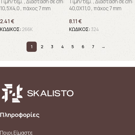
Τιμή/τεμ. , Διάσταση σε cm:
Τιμή/τεμ. , Διάσταση σε cm:
10,5X4,0 , πάχος 7 mm
40,0X11,0 , πάχος 7 mm
2.41
€
8.11
€
ΚΩΔΙΚΟΣ:
266K
ΚΩΔΙΚΟΣ:
324
1
2
3
4
5
6
7
→
Πληροφορίες
Ποιοι Είμαστε