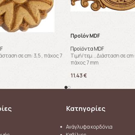
Προϊόν MDF
F
Προϊόντα MDF
άσταση σε cm: 3,5 , πάχος 7
Τιμή/τεμ. , Διάσταση σε cm:
πάχος 7 mm
11.43
€
ΚΩΔΙΚΟΣ:
574K
ίες
Κατηγορίες
Ανάγλυφα κορδόνια
ωμής
Καβίλιες