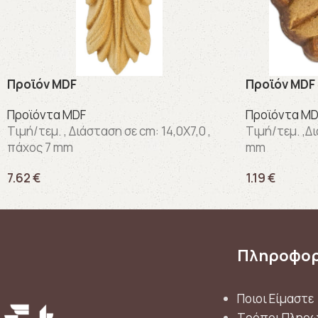
Προϊόν MDF
Προϊόν MDF
Προϊόντα MDF
Προϊόντα MD
Τιμή/τεμ. , Διάσταση σε cm: 14,0X7,0 ,
Τιμή/τεμ. ,Δι
πάχος 7 mm
mm
7.62
€
1.19
€
ΚΩΔΙΚΟΣ:
222
ΚΩΔΙΚΟΣ:
129
Πληροφορ
Ποιοι Είμαστε
Τρόποι Πληρ