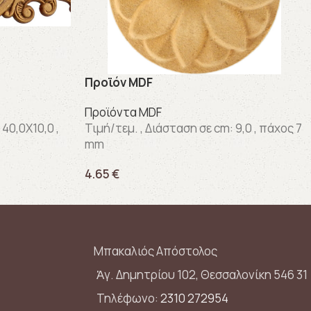
Προϊόν MDF
Προϊόντα MDF
 40,0X10,0 ,
Τιμή/τεμ. , Διάσταση σε cm: 9,0 , πάχος 7
mm
4.65
€
ΚΩΔΙΚΟΣ:
ΗΛΙΟΣ Νο3
Μπακαλιός Απόστολος
Ἁγ. Δημητρίου 102, Θεσσαλονίκη 546 31
Τηλέφωνο:
2310 272954