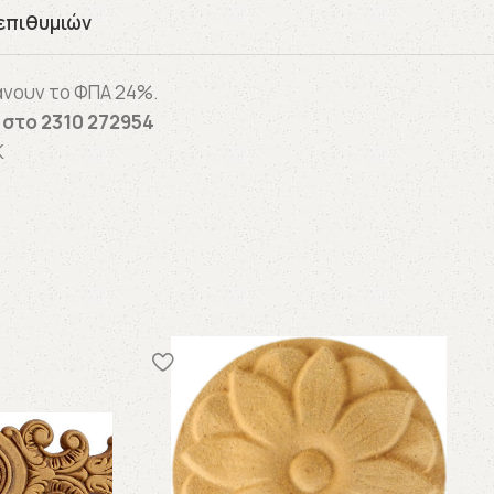
επιθυμιών
άνουν το ΦΠΑ 24%.
ε στο
2310 272954
K