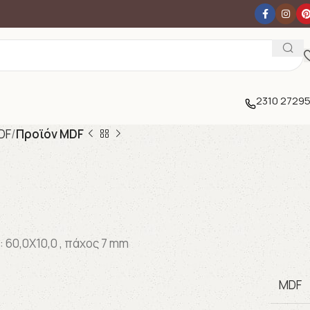
2310 2729
DF
Προϊόν MDF
: 60,0X10,0 , πάχος 7 mm
MDF