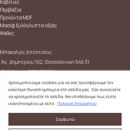
Καβίλιες
Περβάζια
Προϊόντα MDF
Μασίφ ξυλόγλυπτα οξιάς
Ψάθες
Μπακαλιός Απόστολος
Ἁγ. Δημητρίου 102, Θεσσαλονίκη 546 31
Τηλέφωνο:
2310 272954
Κινητό:
6948210538
Χρησιμοποιούμε cookies για να σας προσφέρουμε την
καλύτερη δυνατή εμπειρία στη σελίδα μας. Εάν συνεχίσετε
Email:
info@skalisto.com
να χρησιμοποιείτε τη σελίδα, θα υποθέσουμε πως είστε
ικανοποιημένοι με αυτό.
Πολιτική Απορρήτου
Γ.Ε.ΜΗ.
: 039506506000
Συμφωνώ