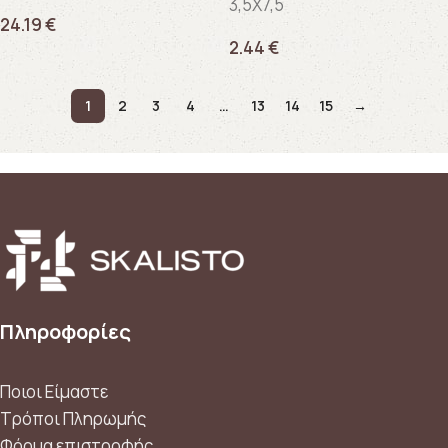
3,5X7,5
24.19
€
2.44
€
1
2
3
4
…
13
14
15
→
Πληροφορίες
Ποιοι Είμαστε
Τρόποι Πληρωμής
Φόρμα επιστροφής