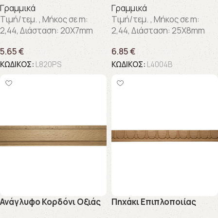
Γραμμικά
Γραμμικά
Τιμή/τεμ. , Μήκος σε m:
Τιμή/τεμ. , Μήκος σε m:
2,44, Διάσταση: 20X7mm
2,44, Διάσταση: 25X8mm
5.65
€
6.85
€
ΚΩΔΙΚΟΣ:
L820PS
ΚΩΔΙΚΟΣ:
L4004B
Ανάγλυφo Κορδόνι Οξιάς
Πηχάκι Επιπλοποιίας