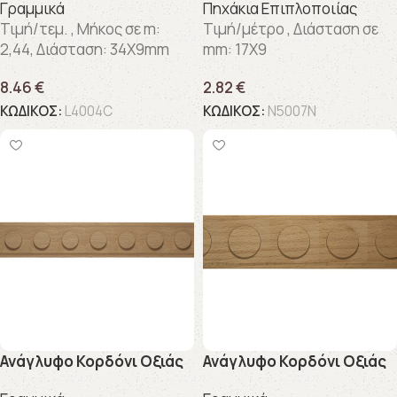
Γραμμικά
Πηχάκια Επιπλοποιίας
Τιμή/τεμ. , Μήκος σε m:
Τιμή/μέτρο , Διάσταση σε
2,44, Διάσταση: 34X9mm
mm: 17X9
8.46
€
2.82
€
ΚΩΔΙΚΟΣ:
L4004C
ΚΩΔΙΚΟΣ:
N5007N
Ανάγλυφo Κορδόνι Οξιάς
Ανάγλυφo Κορδόνι Οξιάς