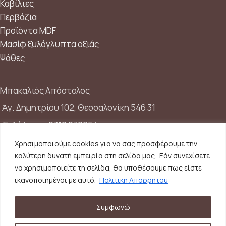
Καβίλιες
Περβάζια
Προϊόντα MDF
Μασίφ ξυλόγλυπτα οξιάς
Ψάθες
Μπακαλιός Απόστολος
Ἁγ. Δημητρίου 102, Θεσσαλονίκη 546 31
Τηλέφωνο:
2310 272954
Κινητό:
6948210538
Χρησιμοποιούμε cookies για να σας προσφέρουμε την
καλύτερη δυνατή εμπειρία στη σελίδα μας. Εάν συνεχίσετε
Email:
info@skalisto.com
να χρησιμοποιείτε τη σελίδα, θα υποθέσουμε πως είστε
ικανοποιημένοι με αυτό.
Πολιτική Απορρήτου
Γ.Ε.ΜΗ.
: 039506506000
Συμφωνώ