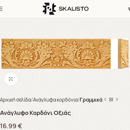
Click to enlarge
Αρχική σελίδα
Ανάγλυφα κορδόνια
Γραμμικά
Ανάγλυφο Κορδόνι Οξιάς
16.99
€