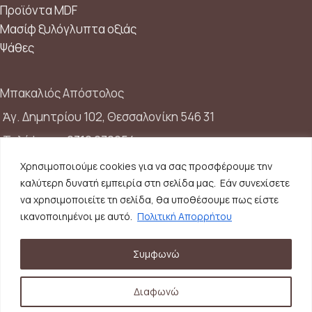
Προϊόντα MDF
Μασίφ ξυλόγλυπτα οξιάς
Ψάθες
Μπακαλιός Απόστολος
Ἁγ. Δημητρίου 102, Θεσσαλονίκη 546 31
Τηλέφωνο:
2310 272954
Κινητό:
6948210538
Χρησιμοποιούμε cookies για να σας προσφέρουμε την
καλύτερη δυνατή εμπειρία στη σελίδα μας. Εάν συνεχίσετε
Email:
info@skalisto.com
να χρησιμοποιείτε τη σελίδα, θα υποθέσουμε πως είστε
ικανοποιημένοι με αυτό.
Πολιτική Απορρήτου
Γ.Ε.ΜΗ.
: 039506506000
Συμφωνώ
Διαφωνώ
Skalisto
2025 Made with ❤ by
Vendo
.